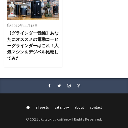
2019年11月16日
【グラインダー音編】あな
たにオススメの電動コーヒ
ーグラインダーはこれ！人
気マシンをデジベル比較し
てみた
all posts
category
about
contact
© 2021 akatsukiya coffee.All Rights Reserved.