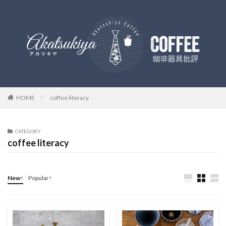
HOME
coffee literacy
CATEGORY
coffee literacy
New↑
Popular↑