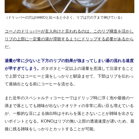
（ドリッパーの穴はHARIOと比べると小さく、リブは穴の下まで伸びている）
コーノのドリッパーが玄人向けと言われるのは、このリブ構造を活かし
リブの上部に一定量の湯が滞留するようにドリップする必要があるから
だ。
湯量が常に少ないと下方のリブの効果が強まってしまい湯の流れる速度
が早すぎてしまう。
ポタポタと一定以上の湯量を意識して注湯すること
で上部ではコーヒーと湯をしっかりと馴染ませて、下部はリブを伝わっ
て過抽出となる前にコーヒーを流せる。
また近年のスペシャルティコーヒーではドリップ時に浮く泡や最後の一
滴まで落としても雑味が出ないクオリティの非常に高い豆も増えている
が、一般的な豆による抽出時はそれらを落とさないことが雑味を出さな
いポイントとなる。KONOはリブの無い上部の透過速度が遅いため、最
後に残る雑味をしっかりとカットすることが可能。