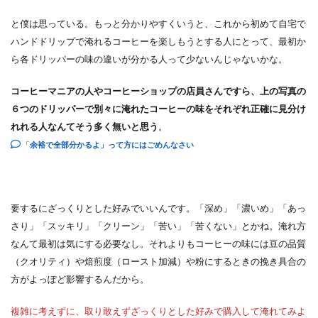
と僕は思っている。もっと分かりやすくいうと、これから初めて自宅で
ハンドドリップで淹れるコーヒーを楽しもうとする人にとって、最初か
ら各ドリッパーの味の違いが分かる人って少ないんじゃないかな。
コーヒーマニアの人やコーヒーショップの店員さんですら、上の写真の
６つのドリッパーで別々に淹れたコーヒーの味をそれぞれ正確に見分け
れれる人なんてそう多く無いと思う
。
「
余裕で全部分かるよ」って方にはごめんなさい
要するにざっくりとした好みでいいんです。「深め」「濃いめ」「あっ
さり」「スッキリ」「クリーン」「苦い」「苦くない」とかね。淹れ方
なんて最初は気にする必要なし。それよりもコーヒーの味には豆の品質
（クオリティ）や焙煎度（ロースト加減）や粉にするときの挽き具合の
方がよっぽど影響するんだから。
複雑に考えずに、取り敢えずざっくりとした好みで購入して淹れてみよ