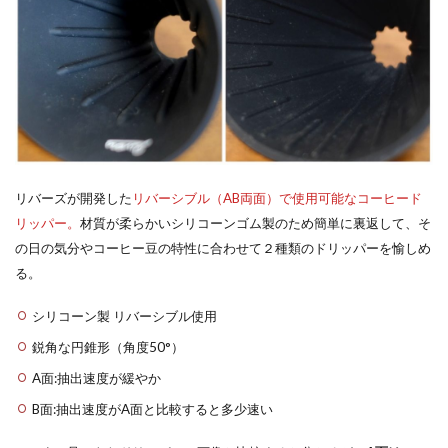
リバーズが開発した
リバーシブル（AB両面）で使用可能なコーヒード
リッパー。
材質が柔らかいシリコーンゴム製のため簡単に裏返して、そ
の日の気分やコーヒー豆の特性に合わせて２種類のドリッパーを愉しめ
る。
シリコーン製 リバーシブル使用
鋭角な円錐形（角度50°）
A面:抽出速度が緩やか
B面:抽出速度がA面と比較すると多少速い