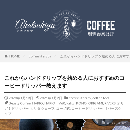
HOME
coffee literacy
これからハンドドリップを始める人におすす
これからハンドドリップを始める人におすすめのコ
ーヒードリッパー教えます
2020年1月18日
2021年1月2日
coffee literacy
,
coffee tool
Beasty Coffee
,
HARIO
,
HARIO V60
,
kalita
,
KONO
,
ORIGAMI
,
RIVERS
,
オリ
ガミドリッパー
,
カリタウェーブ
,
コーノ式
,
コーヒードリッパー
,
リバーズケ
イブ
coffee literacy