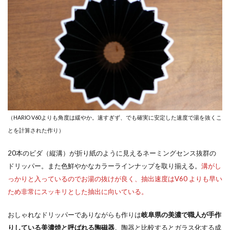
（HARIO V60よりも角度は緩やか。速すぎず、でも確実に安定した速度で湯を抜くこ
とを計算された作り）
20本のビダ（縦溝）が折り紙のように見えるネーミングセンス抜群の
ドリッパー。また色鮮やかなカラーラインナップを取り揃える。
溝がし
っかりと入っているのでお湯の抜けが良く、抽出速度はV60 よりも早い
ため非常にスッキリとした抽出に向いている。
おしゃれなドリッパーでありながらも作りは
岐阜県の美濃で職人が手作
りしている美濃焼と呼ばれる陶磁器
。陶器と比較するとガラス化する成