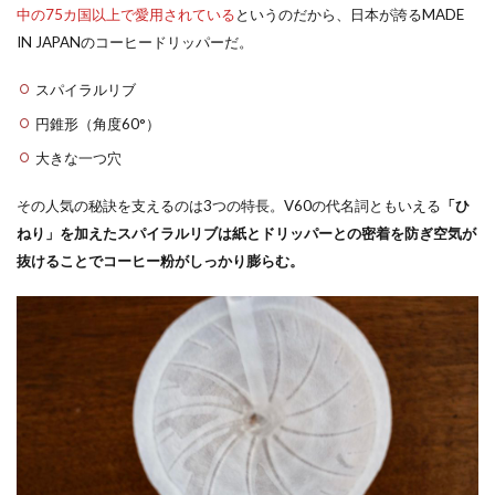
中の75カ国以上で愛用されている
というのだから、日本が誇るMADE
IN JAPANのコーヒードリッパーだ。
スパイラルリブ
円錐形（角度60°）
大きな一つ穴
その人気の秘訣を支えるのは3つの特長。V60の代名詞ともいえる
「ひ
ねり」を加えたスパイラルリブは紙とドリッパーとの密着を防ぎ空気が
抜けることでコーヒー粉がしっかり膨らむ。