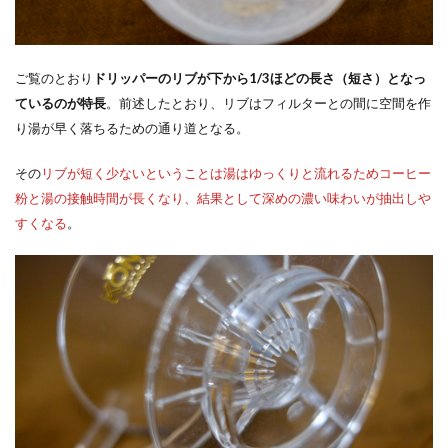
ご覧のとおり
ドリッパーのリブが下から1/3ほどの長さ（短さ）となっ
ているのが特長
。前述したとおり、リブはフィルターとの間に空間を作
り湯が早く落ちるための通り道となる。
その
リブが短く少ないということは湯はゆっくりと流れるためコーヒー
粉と湯の接触時間が長くなり、結果として深めの濃い味わいが抽出しや
すくなる
。