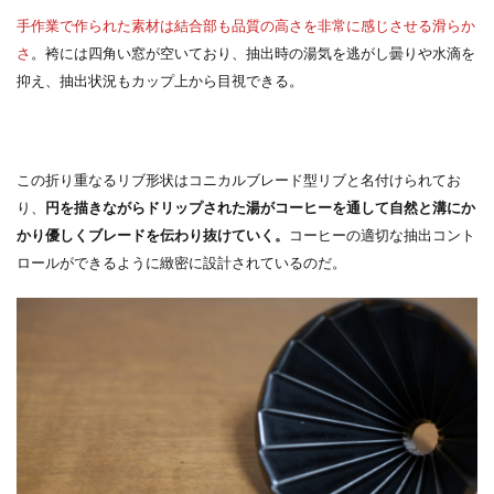
手作業で作られた素材は結合部も品質の高さを非常に感じさせる滑らか
さ
。袴には四角い窓が空いており、抽出時の湯気を逃がし曇りや水滴を
抑え、抽出状況もカップ上から目視できる。
この折り重なるリブ形状はコニカルブレード型リブと名付けられてお
り、
円を描きながらドリップされた湯がコーヒーを通して自然と溝にか
かり優しくブレードを伝わり抜けていく。
コーヒーの適切な抽出コント
ロールができるように緻密に設計されているのだ。