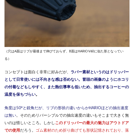
（穴はA面はリブが最後まで伸びておらず、B面はHARIO V60に似た形となってい
る）
コンセプトは面白く非常に好みだが、
ラバー素材というのはドリッパー
として日常使いには不向きな感は否めない。冒頭の画像のようにホコリ
の付着などもしやすく、また熱伝導率も低いため、抽出するコーヒーの
温度を保ちづらい
。
角度は50°と鋭角だが、リブの形状の違いからかHARIOほどの抽出速度
は無い
。そのためリバーシブルでの抽出速度の違いもそこまで大きく無
いのは惜しいところ。しかし
このドリッパーの最大の魅力はアウトドア
での使用
だろう。
ゴム素材のため折り曲げても形状記憶されており、落