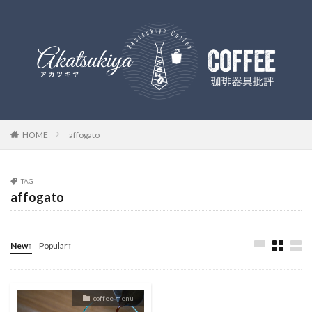
HOME
affogato
TAG
affogato
New↑
Popular↑
coffee menu