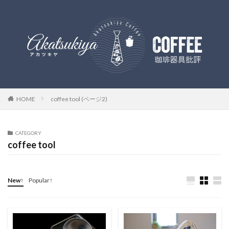
HOME
coffee tool (ページ2)
CATEGORY
coffee tool
New↑
Popular↑