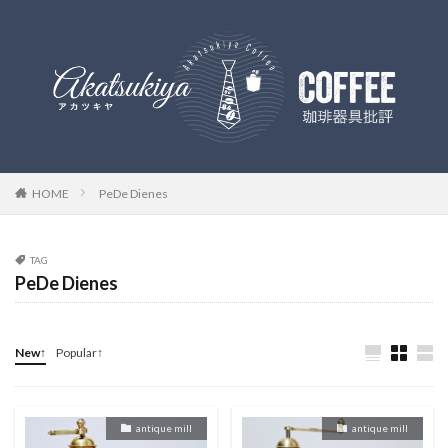
HOME
PeDe Dienes
TAG
PeDe Dienes
New↑
Popular↑
antique mill
antique mill